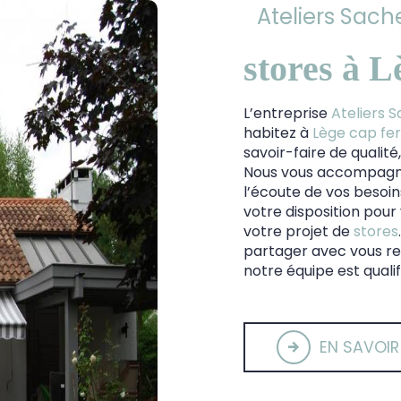
Ateliers Sache
stores à L
L’entreprise
Ateliers S
habitez à
Lège cap fer
savoir-faire de qualit
Nous vous accompagno
l’écoute de vos besoin
votre disposition pou
votre projet de
stores
partager avec vous ren
notre équipe est qualif
EN SAVOIR