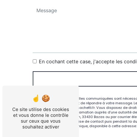
En cochant cette case, j'accepte les condi
** Les données personnelles communiquées sont nécessaires
traitants dans le seul but de répondre à votre message. L
Bazas contact@atelier-sachetti.fr. Vous disposez de droits 
Ce site utilise des cookies
droit d’introduire une réclamation auprès d’une autorité d
et vous donne le contrôle
Guill Arnaud de Tontoulon, 33430 Bazas ou par courrier éle
sur ceux que vous
pendant la période de prise de contact puis pendant la duré
au démarchage téléphonique, disponible à cette adresse
souhaitez activer