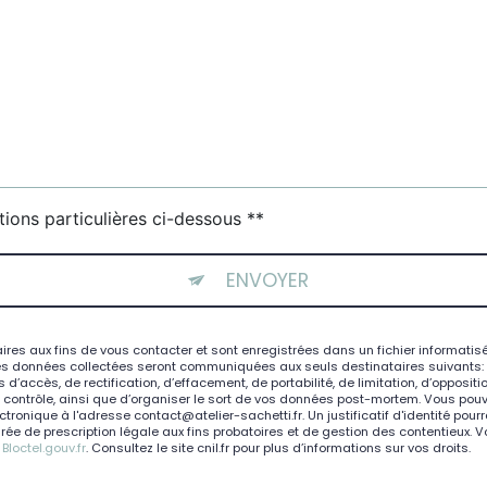
tions particulières ci-dessous **
ENVOYER
 aux fins de vous contacter et sont enregistrées dans un fichier informatisé. 
es données collectées seront communiquées aux seuls destinataires suivants: At
d’accès, de rectification, d’effacement, de portabilité, de limitation, d’opposit
e contrôle, ainsi que d’organiser le sort de vos données post-mortem. Vous pouve
ctronique à l'adresse contact@atelier-sachetti.fr. Un justificatif d'identité 
e de prescription légale aux fins probatoires et de gestion des contentieux. Vous
:
Bloctel.gouv.fr
. Consultez le site cnil.fr pour plus d’informations sur vos droits.