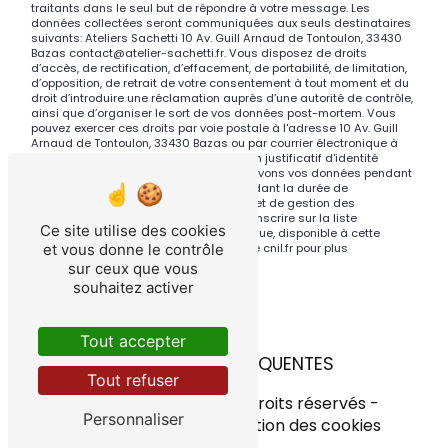
traitants dans le seul but de répondre à votre message. Les
données collectées seront communiquées aux seuls destinataires
suivants: Ateliers Sachetti 10 Av. Guill Arnaud de Tontoulon, 33430
Bazas contact@atelier-sachetti.fr. Vous disposez de droits
d’accès, de rectification, d’effacement, de portabilité, de limitation,
d’opposition, de retrait de votre consentement à tout moment et du
droit d’introduire une réclamation auprès d’une autorité de contrôle,
ainsi que d’organiser le sort de vos données post-mortem. Vous
pouvez exercer ces droits par voie postale à l'adresse 10 Av. Guill
Arnaud de Tontoulon, 33430 Bazas ou par courrier électronique à
l'adresse contact@atelier-sachetti.fr. Un justificatif d'identité
pourra vous être demandé. Nous conservons vos données pendant
la période de prise de contact puis pendant la durée de
prescription légale aux fins probatoires et de gestion des
contentieux. Vous avez le droit de vous inscrire sur la liste
Ce site utilise des cookies
d'opposition au démarchage téléphonique, disponible à cette
et vous donne le contrôle
adresse:
Bloctel.gouv.fr
. Consultez le site cnil.fr pour plus
d’informations sur vos droits.
sur ceux que vous
souhaitez activer
Tout accepter
RECHERCHES FRÉQUENTES
Tout refuser
©
Vistalid
- 2026 - Tous droits réservés -
Personnaliser
Mentions légales
-
Gestion des cookies