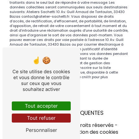
traitants dans le seul but de répondre à votre message. Les
données collectées seront communiquées aux seuls destinataires
suivants: Ateliers Sachetti 10 Av. Guill Arnaud de Tontoulon, 33430
Bazas contact@atelier-sachetti.fr. Vous disposez de droits
d’accès, de rectification, d’effacement, de portabilité, de limitation,
d’opposition, de retrait de votre consentement à tout moment et du
droit d’introduire une réclamation auprès d’une autorité de contrôle,
ainsi que d’organiser le sort de vos données post-mortem. Vous
pouvez exercer ces droits par voie postale à l'adresse 10 Av. Guill
Arnaud de Tontoulon, 33430 Bazas ou par courrier électronique à
l'adresse contact@atelier-sachetti.fr. Un justificatif d'identité
pourra vous être demandé. Nous conservons vos données pendant
la période de prise de contact puis pendant la durée de
prescription légale aux fins probatoires et de gestion des
contentieux. Vous avez le droit de vous inscrire sur la liste
Ce site utilise des cookies
d'opposition au démarchage téléphonique, disponible à cette
et vous donne le contrôle
adresse:
Bloctel.gouv.fr
. Consultez le site cnil.fr pour plus
d’informations sur vos droits.
sur ceux que vous
souhaitez activer
Tout accepter
RECHERCHES FRÉQUENTES
Tout refuser
©
Vistalid
- 2026 - Tous droits réservés -
Personnaliser
Mentions légales
-
Gestion des cookies