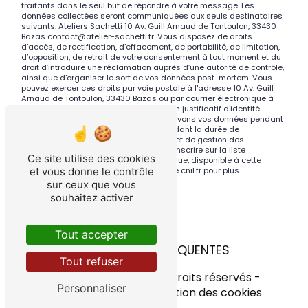
traitants dans le seul but de répondre à votre message. Les
données collectées seront communiquées aux seuls destinataires
suivants: Ateliers Sachetti 10 Av. Guill Arnaud de Tontoulon, 33430
Bazas contact@atelier-sachetti.fr. Vous disposez de droits
d’accès, de rectification, d’effacement, de portabilité, de limitation,
d’opposition, de retrait de votre consentement à tout moment et du
droit d’introduire une réclamation auprès d’une autorité de contrôle,
ainsi que d’organiser le sort de vos données post-mortem. Vous
pouvez exercer ces droits par voie postale à l'adresse 10 Av. Guill
Arnaud de Tontoulon, 33430 Bazas ou par courrier électronique à
l'adresse contact@atelier-sachetti.fr. Un justificatif d'identité
pourra vous être demandé. Nous conservons vos données pendant
la période de prise de contact puis pendant la durée de
prescription légale aux fins probatoires et de gestion des
contentieux. Vous avez le droit de vous inscrire sur la liste
Ce site utilise des cookies
d'opposition au démarchage téléphonique, disponible à cette
et vous donne le contrôle
adresse:
Bloctel.gouv.fr
. Consultez le site cnil.fr pour plus
d’informations sur vos droits.
sur ceux que vous
souhaitez activer
Tout accepter
RECHERCHES FRÉQUENTES
Tout refuser
©
Vistalid
- 2026 - Tous droits réservés -
Personnaliser
Mentions légales
-
Gestion des cookies