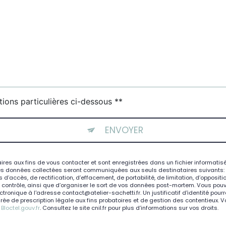
tions particulières ci-dessous **
ENVOYER
 aux fins de vous contacter et sont enregistrées dans un fichier informatisé. 
es données collectées seront communiquées aux seuls destinataires suivants: At
d’accès, de rectification, d’effacement, de portabilité, de limitation, d’opposit
e contrôle, ainsi que d’organiser le sort de vos données post-mortem. Vous pouve
ctronique à l'adresse contact@atelier-sachetti.fr. Un justificatif d'identité 
e de prescription légale aux fins probatoires et de gestion des contentieux. Vous
:
Bloctel.gouv.fr
. Consultez le site cnil.fr pour plus d’informations sur vos droits.