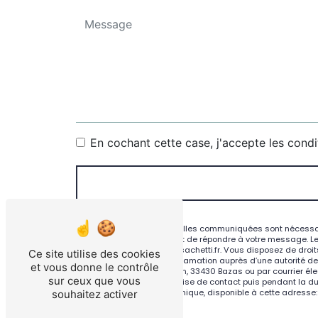
En cochant cette case, j'accepte les condi
** Les données personnelles communiquées sont nécessaires
traitants dans le seul but de répondre à votre message. L
Bazas contact@atelier-sachetti.fr. Vous disposez de droits 
Ce site utilise des cookies
droit d’introduire une réclamation auprès d’une autorité d
et vous donne le contrôle
Guill Arnaud de Tontoulon, 33430 Bazas ou par courrier éle
sur ceux que vous
pendant la période de prise de contact puis pendant la duré
au démarchage téléphonique, disponible à cette adresse
souhaitez activer