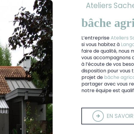
Ateliers Sache
bâche agr
L’entreprise
Ateliers S
si vous habitez à
Lang
faire de qualité, nous
vous accompagnons ai
à l’écoute de vos beso
disposition pour vous
projet de
bâche agric
partager avec vous ren
notre équipe est qualif
EN SAVOIR