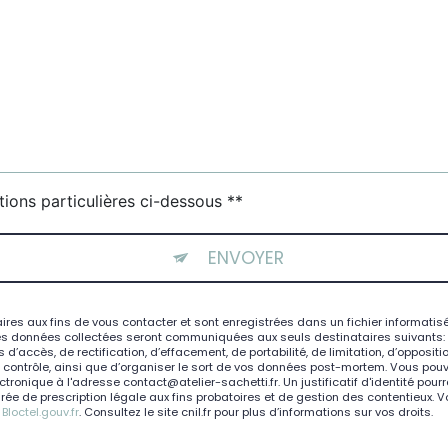
tions particulières ci-dessous **
ENVOYER
 aux fins de vous contacter et sont enregistrées dans un fichier informatisé. 
es données collectées seront communiquées aux seuls destinataires suivants: At
d’accès, de rectification, d’effacement, de portabilité, de limitation, d’opposit
e contrôle, ainsi que d’organiser le sort de vos données post-mortem. Vous pouve
ctronique à l'adresse contact@atelier-sachetti.fr. Un justificatif d'identité 
e de prescription légale aux fins probatoires et de gestion des contentieux. Vous
:
Bloctel.gouv.fr
. Consultez le site cnil.fr pour plus d’informations sur vos droits.