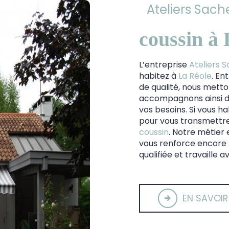
Ateliers Sache
coussin à
L’entreprise
Ateliers S
habitez à
La Réole
. En
de qualité, nous metto
accompagnons ainsi d
vos besoins. Si vous h
pour vous transmettre
coussin
. Notre métier 
vous renforce encore p
qualifiée et travaille 
EN SAVOIR