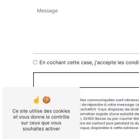
En cochant cette case, j'accepte les condi
** Les données personnelles communiquées sont nécessaires
traitants dans le seul but de répondre à votre message. L
Bazas contact@atelier-sachetti.fr. Vous disposez de droits 
Ce site utilise des cookies
droit d’introduire une réclamation auprès d’une autorité d
et vous donne le contrôle
Guill Arnaud de Tontoulon, 33430 Bazas ou par courrier éle
sur ceux que vous
pendant la période de prise de contact puis pendant la duré
au démarchage téléphonique, disponible à cette adresse
souhaitez activer