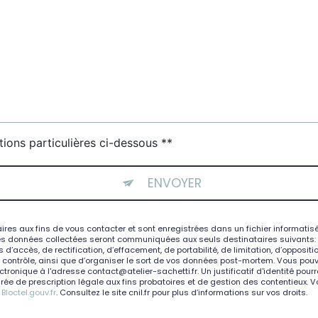
tions particulières ci-dessous **
ENVOYER
 aux fins de vous contacter et sont enregistrées dans un fichier informatisé. 
es données collectées seront communiquées aux seuls destinataires suivants: At
d’accès, de rectification, d’effacement, de portabilité, de limitation, d’opposit
e contrôle, ainsi que d’organiser le sort de vos données post-mortem. Vous pouve
ctronique à l'adresse contact@atelier-sachetti.fr. Un justificatif d'identité 
e de prescription légale aux fins probatoires et de gestion des contentieux. Vous
:
Bloctel.gouv.fr
. Consultez le site cnil.fr pour plus d’informations sur vos droits.