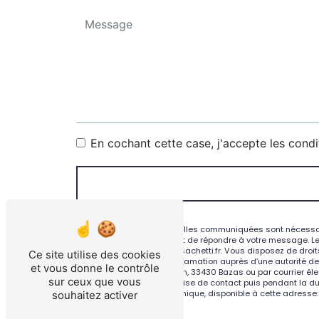
En cochant cette case, j'accepte les condi
** Les données personnelles communiquées sont nécessaires
traitants dans le seul but de répondre à votre message. L
Bazas contact@atelier-sachetti.fr. Vous disposez de droits 
Ce site utilise des cookies
droit d’introduire une réclamation auprès d’une autorité d
et vous donne le contrôle
Guill Arnaud de Tontoulon, 33430 Bazas ou par courrier éle
sur ceux que vous
pendant la période de prise de contact puis pendant la duré
au démarchage téléphonique, disponible à cette adresse
souhaitez activer