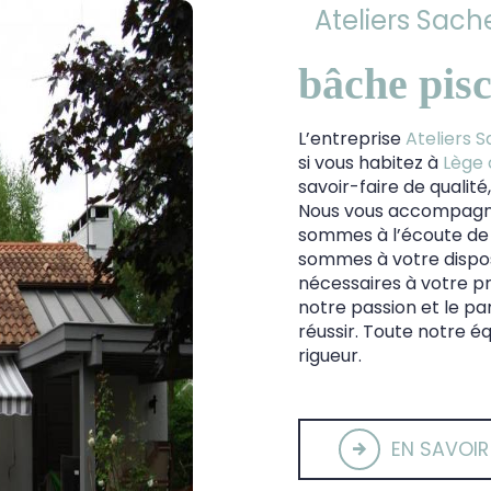
Ateliers Sache
bâche pisc
L’entreprise
Ateliers S
si vous habitez à
Lège 
savoir-faire de qualit
Nous vous accompagno
sommes à l’écoute de 
sommes à votre dispos
nécessaires à votre p
notre passion et le pa
réussir. Toute notre éq
rigueur.
EN SAVOIR